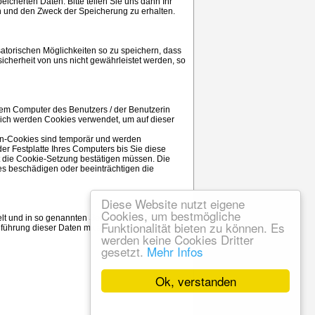
cherten Daten. Bitte teilen Sie uns dann Ihr
en und den Zweck der Speicherung zu erhalten.
atorischen Möglichkeiten so zu speichern, dass
sicherheit von uns nicht gewährleistet werden, so
dem Computer des Benutzers / der Benutzerin
zlich werden Cookies verwendet, um auf dieser
ion-Cookies sind temporär und werden
der Festplatte Ihres Computers bis Sie diese
ut die Cookie-Setzung bestätigen müssen. Die
es beschädigen oder beeinträchtigen die
Diese Website nutzt eigene
Cookies, um bestmögliche
lt und in so genannten Server Log Files
Funktionalität bieten zu können. Es
führung dieser Daten mit anderen Datenquellen
werden keine Cookies Dritter
gesetzt.
Mehr Infos
Ok, verstanden