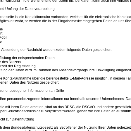
e Einwilligung in die Weiterleitung der Daten nicht erklären, kann auch Ihre Anfrage
nd Umfang der Datenverarbeitung
ernetseite ist ein Kontaktformular vorhanden, welches für die elektronische Konta
glichkeit wahr, so werden die in der Eingabemaske eingegeben Daten an uns überm
me
rt
Mobil
se
er Absendung der Nachricht werden zudem folgende Daten gespeichert:
uflistung der entsprechenden Daten.
e des Nutzers
zeit der Registrierung
eitung der Daten wird im Rahmen des Absendevorgangs Ihre Einwilligung eingeholt
eine Kontaktaufnahme über die bereitgestellte E-Mail-Adresse möglich. In diesem Fal
nen Daten des Nutzers gespeichert.
sonenbezogener Informationen an Dritte
Ihre personenbezogenen Informationen nur innerhalb unseren Unternehmens. Darü
die mit Ihren Daten arbeiten, sind an das BDSG, die DSGVO und andere gesetzlich
 per Gerichtsbeschluss dazu verpflichtet werden, geben wir Ihre Daten an auskunfts
cht zur Datennutzung
h dem Bundesdatenschutzgesetz als Betroffener der Nutzung Ihrer Daten jederzei