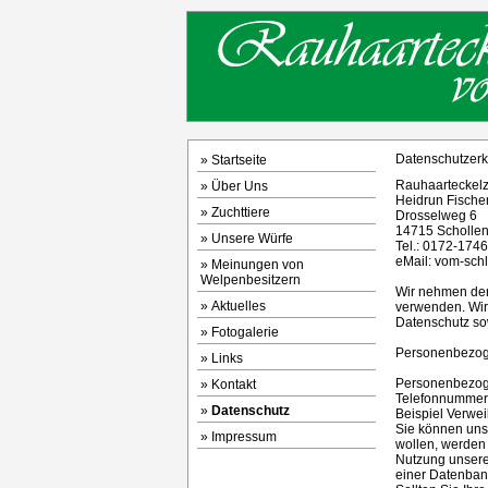
Datenschutzerk
»
Startseite
Rauhaarteckel
»
Über Uns
Heidrun Fische
»
Zuchttiere
Drosselweg 6
14715 Scholle
»
Unsere Würfe
Tel.: 0172-174
eMail: vom-sch
»
Meinungen von
Welpenbesitzern
Wir nehmen den
»
Aktuelles
verwenden. Wir 
Datenschutz so
»
Fotogalerie
Personenbezo
»
Links
Personenbezogen
»
Kontakt
Telefonnummer u
»
Datenschutz
Beispiel Verwei
Sie können uns
»
Impressum
wollen, werden
Nutzung unseres
einer Datenbank