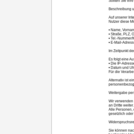
Sollten Sie Ihr
Beschreibung u
Auf unserer Int
Nutzer diese Mö
• Name, Vorna
• Straße, PLZ, O
• Tel.-Nummer/
• E-Mail-Adres
Im Zeitpunkt d
Es folgt eine A
• Die IP-Adress
• Datum und Uhr
Für die Verarb
Alternativ ist 
personenbezoge
Weitergabe per
Wir verwenden 
an Dritte weiter.
Alle Personen, 
gesetzlich oder
Widerspruchsre
Sie können nac