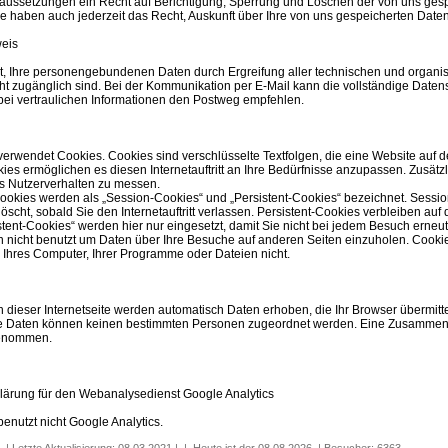
ussetzungen ein Recht auf Berichtigung, Sperrung und Löschen der von uns gespei
ie haben auch jederzeit das Recht, Auskunft über Ihre von uns gespeicherten Dat
weis
t, Ihre personengebundenen Daten durch Ergreifung aller technischen und organis
nicht zugänglich sind. Bei der Kommunikation per E-Mail kann die vollständige Daten
bei vertraulichen Informationen den Postweg empfehlen.
erwendet Cookies. Cookies sind verschlüsselte Textfolgen, die eine Website auf 
ies ermöglichen es diesen Internetauftritt an Ihre Bedürfnisse anzupassen. Zusät
as Nutzerverhalten zu messen.
Cookies werden als „Session-Cookies“ und „Persistent-Cookies“ bezeichnet. Sess
öscht, sobald Sie den Internetauftritt verlassen. Persistent-Cookies verbleiben auf 
stent-Cookies“ werden hier nur eingesetzt, damit Sie nicht bei jedem Besuch erne
 nicht benutzt um Daten über Ihre Besuche auf anderen Seiten einzuholen. Cooki
 Ihres Computer, Ihrer Programme oder Dateien nicht.
dieser Internetseite werden automatisch Daten erhoben, die Ihr Browser übermitte
se Daten können keinen bestimmten Personen zugeordnet werden. Eine Zusammen
genommen.
lärung für den Webanalysedienst Google Analytics
enutzt nicht Google Analytics.