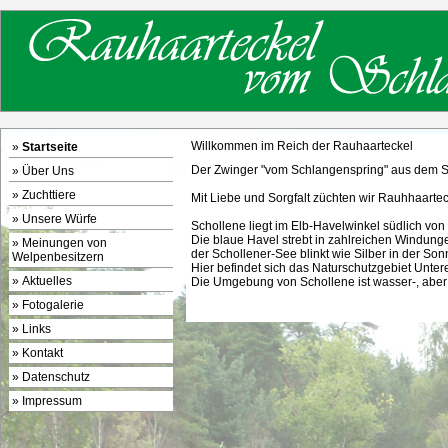
Willkommen im Reich der Rauhaarteckel
»
Startseite
Der Zwinger "vom Schlangenspring" aus dem Sc
»
Über Uns
»
Zuchttiere
Mit Liebe und Sorgfalt züchten wir Rauhhaarte
»
Unsere Würfe
Schollene liegt im Elb-Havelwinkel südlich von
Die blaue Havel strebt in zahlreichen Windunge
»
Meinungen von
der Schollener-See blinkt wie Silber in der Son
Welpenbesitzern
Hier befindet sich das Naturschutzgebiet Unter
»
Aktuelles
Die Umgebung von Schollene ist wasser-, aber
»
Fotogalerie
»
Links
»
Kontakt
»
Datenschutz
»
Impressum